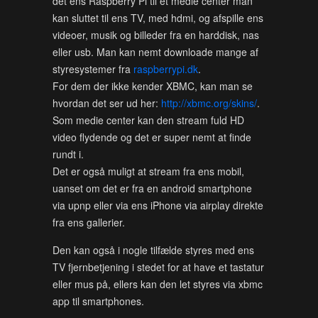
det ens Raspberry Pi til et medie center man
kan sluttet til ens TV, med hdmi, og afspille ens
videoer, musik og billeder fra en harddisk, nas
eller usb. Man kan nemt downloade mange af
styresystemer fra
raspberrypi.dk
.
For dem der ikke kender XBMC, kan man se
hvordan det ser ud her:
http://xbmc.org/skins/
.
Som medie center kan den stream fuld HD
video flydende og det er super nemt at finde
rundt i.
Det er også muligt at stream fra ens mobil,
uanset om det er fra en android smartphone
via upnp eller via ens iPhone via airplay direkte
fra ens gallerier.
Den kan også i nogle tilfælde styres med ens
TV fjernbetjening i stedet for at have et tastatur
eller mus på, ellers kan den let styres via xbmc
app til smartphones.